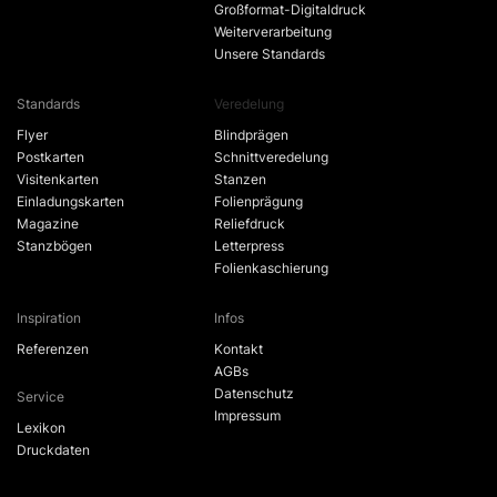
Großformat-Digitaldruck
Weiterverarbeitung
Unsere Standards
Standards
Veredelung
Flyer
Blindprägen
Postkarten
Schnittveredelung
Visitenkarten
Stanzen
Einladungskarten
Folienprägung
Magazine
Reliefdruck
Stanzbögen
Letterpress
Folienkaschierung
Inspiration
Infos
Referenzen
Kontakt
AGBs
Datenschutz
Service
Impressum
Lexikon
Druckdaten