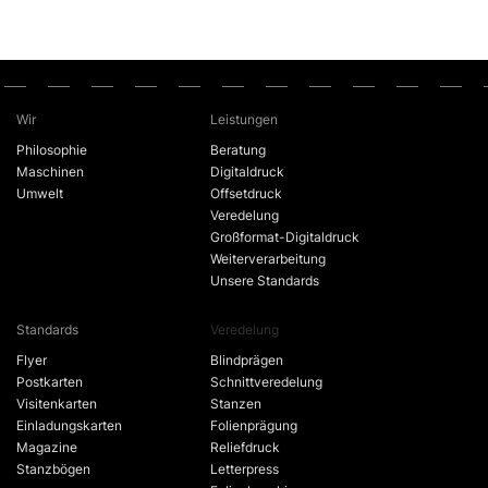
Wir
Leistungen
Philosophie
Beratung
Maschinen
Digitaldruck
Umwelt
Offsetdruck
Veredelung
Großformat-Digitaldruck
Weiterverarbeitung
Unsere Standards
Standards
Veredelung
Flyer
Blindprägen
Postkarten
Schnittveredelung
Visitenkarten
Stanzen
Einladungskarten
Folienprägung
Magazine
Reliefdruck
Stanzbögen
Letterpress