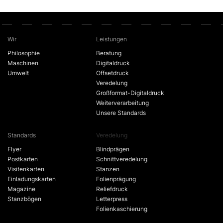
Wir
Leistungen
Philosophie
Beratung
Maschinen
Digitaldruck
Umwelt
Offsetdruck
Veredelung
Großformat-Digitaldruck
Weiterverarbeitung
Unsere Standards
Standards
Veredelung
Flyer
Blindprägen
Postkarten
Schnittveredelung
Visitenkarten
Stanzen
Einladungskarten
Folienprägung
Magazine
Reliefdruck
Stanzbögen
Letterpress
Folienkaschierung